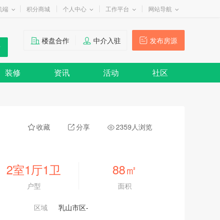
机端
积分商城
个人中心
工作平台
网站导航
楼盘合作
中介入驻
发布房源
装修
资讯
活动
社区
收藏
分享
2359人浏览
2室1厅1卫
88
㎡
户型
面积
区域
乳山市区-