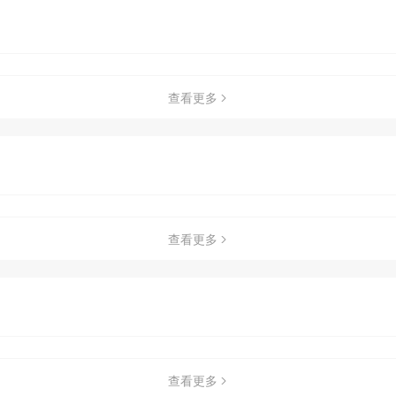
查看更多
查看更多
查看更多