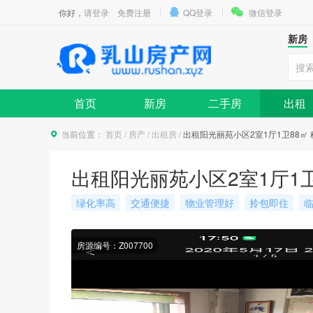
你好，
请登录
免费注册
QQ登录
微信登录
新房
首页
新房
二手房
出租
当前位置：
首页
/
房产
/
出租房
/
出租阳光丽苑小区2室1厅1卫88㎡ 租
出租阳光丽苑小区2室1厅1卫8
绿化率高
交通便捷
物业管理好
拎包即住
房源编号：Z007700