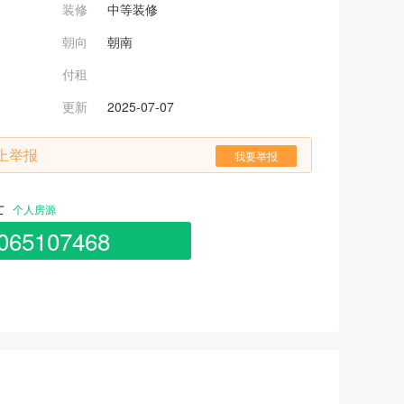
装修
中等装修
朝向
朝南
付租
更新
2025-07-07
上举报
我要举报
士
个人房源
065107468