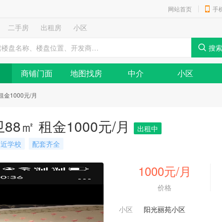
网站首页
手
二手房
出租房
小区
商铺门面
地图找房
中介
小区
金1000元/月
8㎡ 租金1000元/月
出租中
临近学校
配套齐全
1000
元/月
价格
小区
阳光丽苑小区