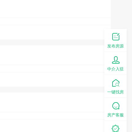
发布房源
中介入驻
一键找房
房产客服