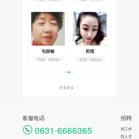
💫904005
包丽敏
莉煊
💫晶💫904
8岁
160cm
76岁
160cm
42岁
164cm
38岁
160
查看更多
客服电话
招聘
0631-6666365
找工作
找人才