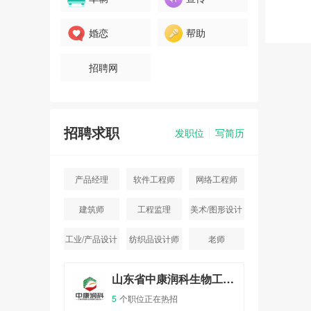
婚恋
帮助
招聘网
招聘求职
发职位
写简历
产品经理
软件工程师
网络工程师
建筑师
工程监理
美术/图形设计
工业/产品设计
纺织品设计师
老师
品店
山东省中康润科生物工程有限公司
5
个职位正在热招
4
个