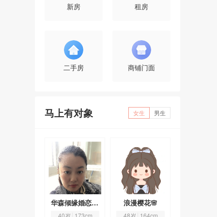
新房
租房
二手房
商铺门面
马上有对象
女生
男生
顺其自然354972
华森倾缘婚恋-叶
浪漫樱花🌸
3岁
158cm
40岁
173cm
48岁
164cm
63岁
158