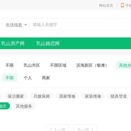
网站首页
手
生活信息
乳山房产网
乳山婚恋网
不限
乳山市区
不限区域
滨海新区（银滩）
其他
不限
个人
商家
保洁搬家
月嫂保姆
居家维修
家装维修
锁具管道
婚庆
其他服务