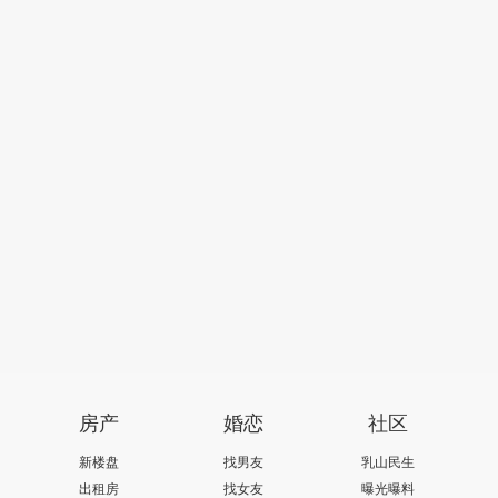
005
包丽敏
cm
76岁
160cm
房产
婚恋
社区
新楼盘
找男友
乳山民生
出租房
找女友
曝光曝料