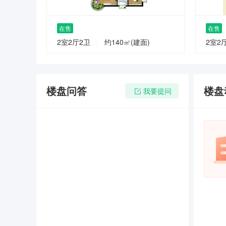
在售
在售
2室2厅2卫
|
约
140
㎡(建面)
2室2
楼盘问答
楼盘
我要提问