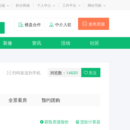
机端
积分商城
个人中心
工作平台
网站导航
发布房源
楼盘合作
中介入驻
装修
资讯
活动
社区
群
扫码发送到手机
浏览数：
14620
关注
全景看房
预约团购
获取房源报价
贷款计算器