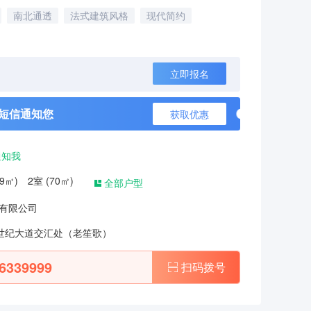
南北通透
法式建筑风格
现代简约
立即报名
短信通知您
获取优惠
通知我
(89㎡) 2室 (70㎡)
全部户型
有限公司
与世纪大道交汇处（老笙歌）
6339999
扫码拨号