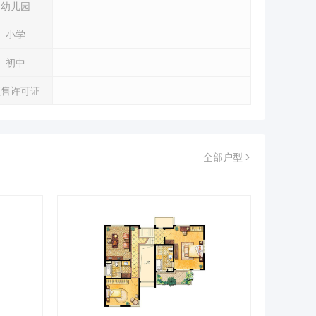
幼儿园
小学
初中
预售许可证
全部户型