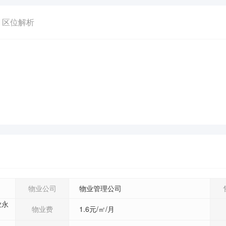
区位解析
物业公司
物业管理公司
业
永
物业费
1.6元/㎡/月