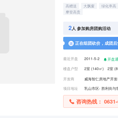
高赠送
大飘窗
绿化率高
摩登高贵
2
人 参加购房团购活动
正在组团砍价，成团后
团
最近开盘
2011-5-2
开盘
楼盘户型
2室 (140㎡) 2室 
开发商
威海智仁房地产开发
项目地址
乳山市区- 胜利街
咨询热线：
0631-