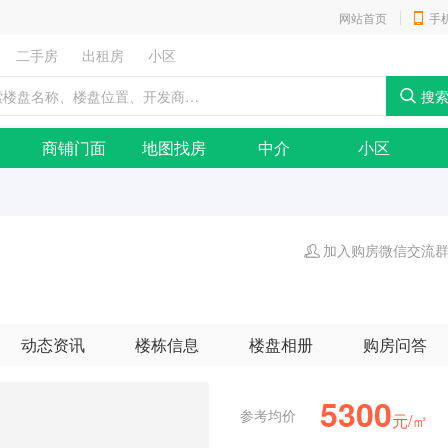
网站首页
手
二手房
出租房
小区
商铺门面
地图找房
中介
小区
加入购房微信交流
动态资讯
楼栋信息
楼盘相册
购房问答
5300
参考均价
元/㎡