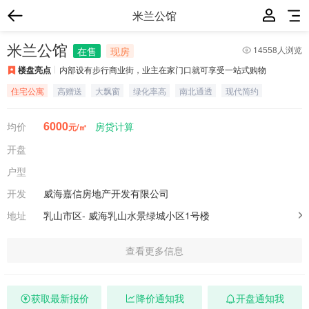
米兰公馆
米兰公馆
14558人浏览
在售
现房
楼盘亮点
内部设有步行商业街，业主在家门口就可享受一站式购物
住宅公寓
高赠送
大飘窗
绿化率高
南北通透
现代简约
6000
均价
房贷计算
元/㎡
开盘
户型
开发
威海嘉信房地产开发有限公司
地址
乳山市区-
威海乳山水景绿城小区1号楼
查看更多信息
获取最新报价
降价通知我
开盘通知我