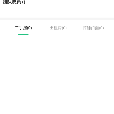
团队成员 (
)
用房产网签服务系统，配合二手房交易资金监管业务对房地产交易进
行全过程透明操作，一个全方位的购房家装服务平台打造完成。市民
再也不用东奔西走，放心买房，省心装家，来好房东家居广场一站解
决。
二手房(
0
)
出租房(
0
)
商铺门面(
0
)