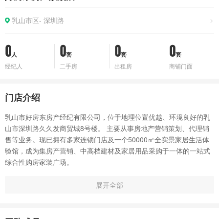
乳山市区-
深圳路
0
0
0
0
人
套
套
套
经纪人
二手房
出租房
商铺门面
门店介绍
乳山市好房东房产经纪有限公司，位于地理位置优越、环境良好的乳
山市深圳路久久发商贸城8号楼。 主要从事房地产营销策划、代理销
售等业务。现已拥有多家连锁门店及一个50000㎡全实景家居生活体
验馆，成为集房产营销、中高档建材及家居用品采购于一体的一站式
综合性购房家装广场。
2016年，好房东家居广场以房地产销售为中心，对展厅布置、入驻品
牌、产品特色、营销策略进行了科学规划，建成集不动产登记大厅、
展开全部
多功能服务大厅、金融及配套服务大厅、开发企业楼盘展示区、二手
房展示区、品牌家居建材展区共六大分区为一体的综合展厅；为确保
购房过程的安全性，好房东还协助房产主管部门，自2017年2月起启