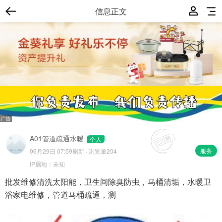
信息正文
A01管道疏通水暖
个人
服务
06月29日 07:59
刷新 · 浏览量204
IP属地：
未知
批发维修清洗太阳能，卫生间除臭防虫，马桶清垢，水暖卫
浴家电维修，管道马桶疏通，测