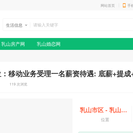
网站首页
手
生活信息
乳山房产网
乳山婚恋网
：移动业务受理一名薪资待遇: 底薪+提成
119 次浏览
乳山市区
-
乳山市区
位置