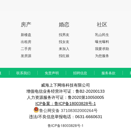
房产
婚恋
社区
新楼盘
找男友
乳山民生
出租房
找女友
曝光曝料
二手房
来加入
我要求助
发房源
找红娘
为您服务
藏
联系我们
免责声明
招聘信息
服务条款
威海上下网络科技有限公司
增值电信业务经营许可证：鲁B2-20200133
人力资源服务许可证：鲁2020第10050005
ICP备案：鲁ICP备18003828号-1
鲁公网安备 37108302000264号
违法/不良信息举报电话：0631-6660631
鲁ICP备18003828号-1